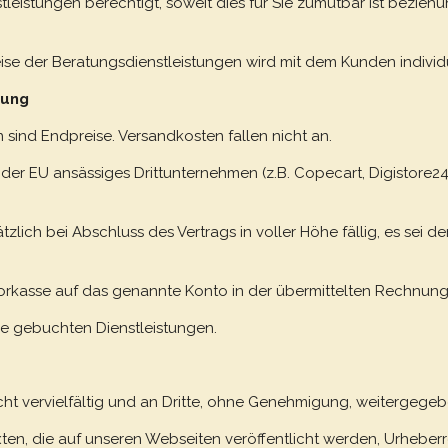
nstleistungen berechtigt, soweit dies für Sie zumutbar ist bez
e der Beratungsdienstleistungen wird mit dem Kunden individu
nung
n sind Endpreise. Versandkosten fallen nicht an.
alb der EU ansässiges Drittunternehmen (z.B. Copecart, Digistor
tzlich bei Abschluss des Vertrags in voller Höhe fällig, es sei d
 Vorkasse auf das genannte Konto in der übermittelten Rechnung
ie gebuchten Dienstleistungen.
nicht vervielfältig und an Dritte, ohne Genehmigung, weitergege
exten, die auf unseren Webseiten veröffentlicht werden, Urheber