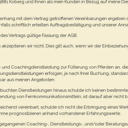
 23881 Koberg und Ihnen als mein Kunden in Bezug auf meine Die
menhang mit dem Vertrag getroffenen Vereinbarungen ergeben s
lls schriftlich erteilten Auftragsbestätigung und unserer An
 des Vertrags gültige Fassung der AGB.
zeptieren wir nicht. Dies gilt auch, wenn wir der Einbeziehun
- und Coachingdienstleistung zur Fütterung von Pferden an, di
tungsdienstleistungen erfolgen, je nach Ihrer Buchung, standardisi
lbar aus meinen Angeboten.
buchten Dienstleistungen hinaus schulde ich keinen bestimmte
wendung von Fernkommunikationsmitteln, ist darauf aber nicht b
bweichend vereinbart, schulde ich nicht die Erbringung eines We
me prognostizieren anhand vorhandener Erfahrungswerte.
eingegangenen Coaching-, Dienstleistungs-, und/oder Beratungsv