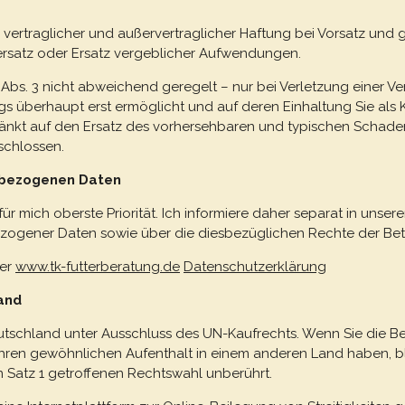
en vertraglicher und außervertraglicher Haftung bei Vorsatz un
rsatz oder Ersatz vergeblicher Aufwendungen.
in Abs. 3 nicht abweichend geregelt – nur bei Verletzung einer Ver
überhaupt erst ermöglicht und auf deren Einhaltung Sie als 
änkt auf den Ersatz des vorhersehbaren und typischen Schadens.
schlossen.
nbezogenen Daten
 mich oberste Priorität. Ich informiere daher separat in unse
ogener Daten sowie über die diesbezüglichen Rechte der Bet
ter
www.tk-futterberatung.de
Datenschutzerklärung
and
Deutschland unter Ausschluss des UN-Kaufrechts. Wenn Sie die 
 Ihren gewöhnlichen Aufenthalt in einem anderen Land haben,
n Satz 1 getroffenen Rechtswahl unberührt.