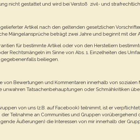
 nicht gestattet und wird bei Verstoß zivil- und strafrechtlich
gelieferter Artikel nach den geltenden gesetzlichen Vorschrifte
zliche Mängelansprüche beträgt zwei Jahre und beginnt mit der 
ntien für bestimmte Artikel oder von den Herstellern bestimmte
er Rechtsmängeln im Sinne von Abs. 1. Einzelheiten des Umfa
 gegebenenfalls beiliegen.
bgabe von Bewertungen und Kommentaren innerhalb von sozialen 
ne unwahren Tatsachenbehauptungen oder Schmähkritiken über
ppen von uns (z.B. auf Facebook) teilnimmt, ist er verpflichtet
n der Teilnahme an Communities und Gruppen vorübergehend od
igende Äußerungen) die Interessen von mir innerhalb der Grup