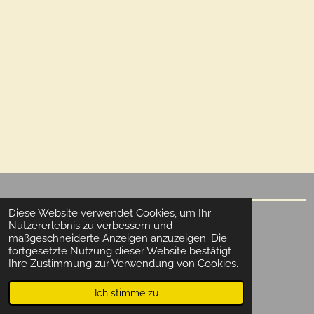
Diese Website verwendet Cookies, um Ihr
Nutzererlebnis zu verbessern und
F
I
maßgeschneiderte Anzeigen anzuzeigen. Die
a
n
fortgesetzte Nutzung dieser Website bestätigt
© 2026 Futterberatung
c
s
Ihre Zustimmung zur Verwendung von Cookies.
AGB
Datenschutzerklärung
Impressum
e
t
b
a
Mit Unterstützung von
Webador
Ich stimme zu
o
g
o
r