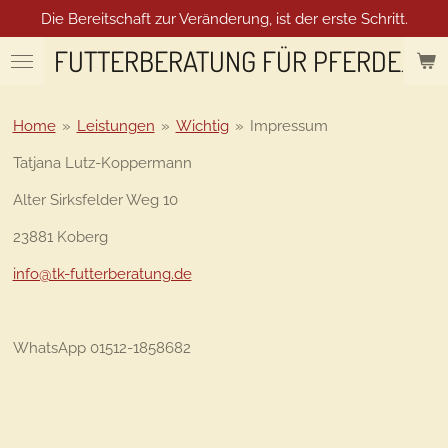
Die Bereitschaft zur Veränderung, ist der erste Schritt.
Zum
Hauptinhalt
FUTTERBERATUNG FÜR PFERDE
springen
Home
»
Leistungen
»
Wichtig
»
Impressum
Tatjana Lutz-Koppermann
Alter Sirksfelder Weg 10
23881 Koberg
info@tk-futterberatung.de
WhatsApp 01512-1858682