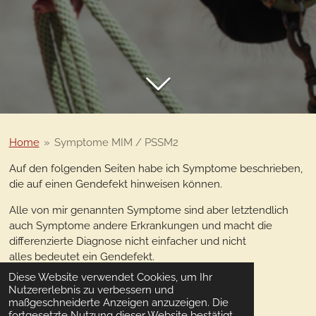
Home
»
Symptome MIM / PSSM2
Auf den folgenden Seiten habe ich Symptome beschrieben,
die auf einen Gendefekt hinweisen können.
Alle von mir genannten Symptome sind aber letztendlich
auch Symptome andere Erkrankungen und macht die
differenzierte Diagnose nicht einfacher und nicht
alles bedeutet ein Gendefekt.
Diese Website verwendet Cookies, um Ihr
Auf jeden Fall soll und muss man auch andere
Nutzererlebnis zu verbessern und
Krankheitsbilder in Betracht ziehen und abklären.
maßgeschneiderte Anzeigen anzuzeigen. Die
fortgesetzte Nutzung dieser Website bestätigt