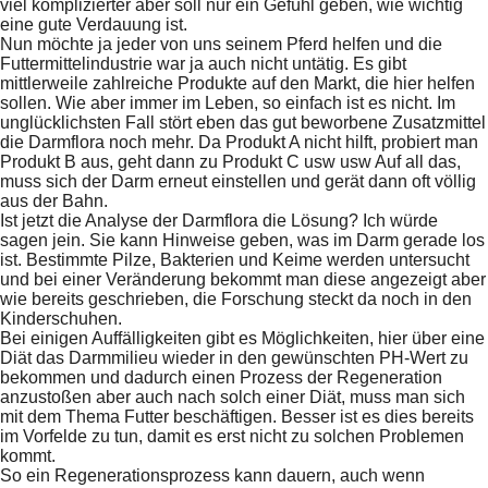
viel komplizierter aber soll nur ein Gefühl geben, wie wichtig
eine gute Verdauung ist.
Nun möchte ja jeder von uns seinem Pferd helfen und die
Futtermittelindustrie war ja auch nicht untätig. Es gibt
mittlerweile zahlreiche Produkte auf den Markt, die hier helfen
sollen. Wie aber immer im Leben, so einfach ist es nicht. Im
unglücklichsten Fall stört eben das gut beworbene Zusatzmittel
die Darmflora noch mehr. Da Produkt A nicht hilft, probiert man
Produkt B aus, geht dann zu Produkt C usw usw Auf all das,
muss sich der Darm erneut einstellen und gerät dann oft völlig
aus der Bahn.
Ist jetzt die Analyse der Darmflora die Lösung? Ich würde
sagen jein. Sie kann Hinweise geben, was im Darm gerade los
ist. Bestimmte Pilze, Bakterien und Keime werden untersucht
und bei einer Veränderung bekommt man diese angezeigt aber
wie bereits geschrieben, die Forschung steckt da noch in den
Kinderschuhen.
Bei einigen Auffälligkeiten gibt es Möglichkeiten, hier über eine
Diät das Darmmilieu wieder in den gewünschten PH-Wert zu
bekommen und dadurch einen Prozess der Regeneration
anzustoßen aber auch nach solch einer Diät, muss man sich
mit dem Thema Futter beschäftigen. Besser ist es dies bereits
im Vorfelde zu tun, damit es erst nicht zu solchen Problemen
kommt.
So ein Regenerationsprozess kann dauern, auch wenn