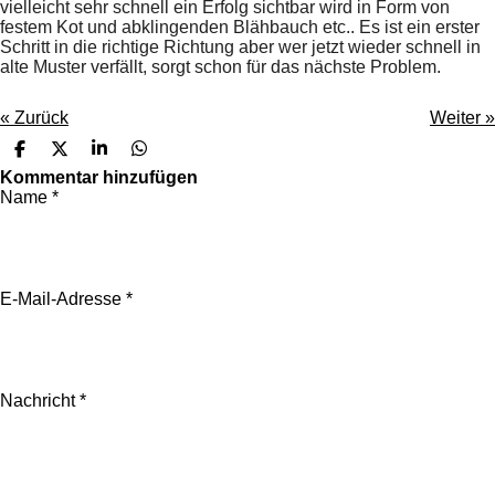
vielleicht sehr schnell ein Erfolg sichtbar wird in Form von
festem Kot und abklingenden Blähbauch etc.. Es ist ein erster
Schritt in die richtige Richtung aber wer jetzt wieder schnell in
alte Muster verfällt, sorgt schon für das nächste Problem.
«
Zurück
Weiter
»
T
T
T
T
e
e
e
e
Kommentar hinzufügen
i
i
i
i
Name *
l
l
l
l
e
e
e
e
n
n
n
n
E-Mail-Adresse *
Nachricht *