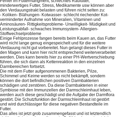
Fehler im Futtermangment, schlechtes Raufutter,
minderwertiges Futter, Stress, Medikamente usw können aber
den Verdauungstrakt belasten und führen nicht selten zu:
- Koliken- Blähungen- Kotwasser- schlecht riechender Kot-
verminderter Aufnahme von Mineralien, Vitaminen und
Aminosäuren- Rittigkeitsprobleme- Unwilligkeit- Müdigkeit und
Leistungsabfall- schwaches Immunsystem- Allergien-
Stoffwechselprobleme
Einige Fehlprozesse fangen bereits beim Kauen an, das Futter
wird nicht lange genug eingespeichelt und für die weitere
Verdauung nicht gut vorbereitet. Nun gelangt dieses Futter in
den Magen und kann hier nicht entsprechend weiterverarbeitet
werden. Dies kann bereits hier zu einer PH-Wertverschiebung
führen, die sich dann als Kettenreaktion in den einzelnen
Darmbereichen fortsetzt.
Die mit dem Futter aufgenommenen Bakterien, Pilze,
Schimmel und Keime werden so nicht bekämpft, sondern
können die dort befindlichen positiven Darmbakterien
schädigen und zerstören. Da diese Darmbakterien in einer
Symbiose mit den Immunzellen der Darmschleimhaut leben,
werden auch diese geschädigt und die Aufgabe der Darmflora
gestört. Die Schutzfunktion der Darmschleimhaut ist gestört
und wird durchlässiger für diese negativen Bestandteile im
Futter.
Das alles ist jetzt grob zusammengefasst und ist letztendlich