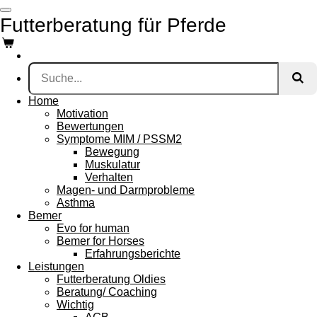
Zum
Futterberatung für Pferde
Hauptinhalt
springen
Home
Motivation
Bewertungen
Symptome MIM / PSSM2
Bewegung
Muskulatur
Verhalten
Magen- und Darmprobleme
Asthma
Bemer
Evo for human
Bemer for Horses
Erfahrungsberichte
Leistungen
Futterberatung Oldies
Beratung/ Coaching
Wichtig